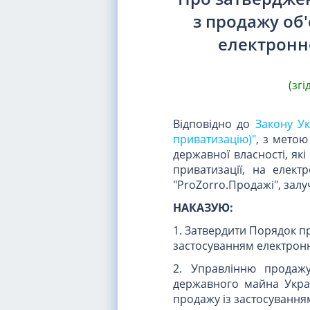
з продажу об'
електронно
(зг
Відповідно до
Закону У
приватизацію)"
, з метою
державної власності, які
приватизації, на елект
"ProZorro.Продажі", зал
НАКАЗУЮ:
1. Затвердити Порядок пр
застосуванням електронн
2. Управлінню продажу
державного майна Україн
продажу із застосування