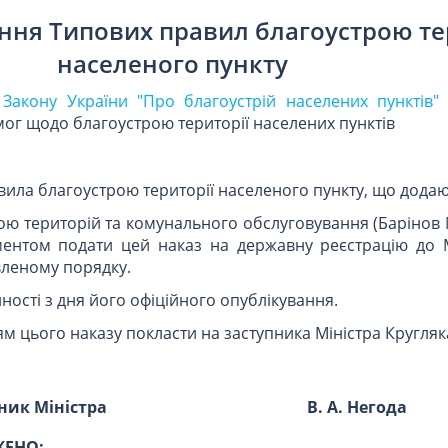
ння Типових правил благоустрою те
населеного пункту
4 Закону України "Про благоустрій населених пунктів"
ог щодо благоустрою території населених пунктів
авила благоустрою території населеного пункту, що додаю
ою територій та комунального обслуговування (Барінов 
ентом подати цей наказ на державну реєстрацію до М
вленому порядку.
ності з дня його офіційного опублікування.
м цього наказу покласти на заступника Міністра Кругляка
ник Міністра
В. А. Негода
ЕНО: