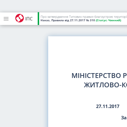
Про затвердження Типових правил благоустрою території
ІПС
Наказ, Правила
від 27.11.2017
№ 310
(Статус:
Чинний)
МІНІСТЕРСТВО 
ЖИТЛОВО-К
27.11.2017
За