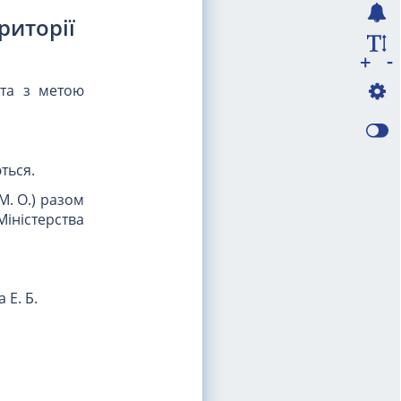
риторії
-
+
та з метою
ться.
М. О.) разом
іністерства
 Е. Б.