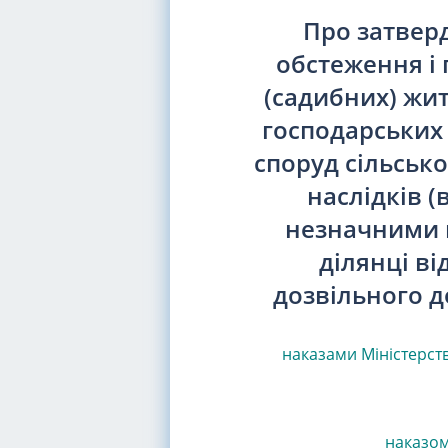
Про затвер
обстеження і 
(садибних) жит
господарських 
споруд сільськ
наслідків (
незначними н
ділянці в
дозвільного д
наказами
Міністерст
наказом