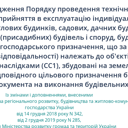
дження Порядку проведення техніч
прийняття в експлуатацію індивіду
лових будинків, садових, дачних бу
(присадибних) будівель і споруд, буд
огосподарського призначення, що за
відповідальності) належать до об'єкт
аслідками (СС1), збудовані на земе
ідповідного цільового призначення б
окумента на виконання будівельних
Із змінами і доповненнями, внесеними
ва регіонального розвитку, будівництва та житлово-кому
господарства України
від 14 грудня 2018 року N 342
,
від 2 грудня 2019 року N 285
,
 Міністерства розвитку громад та територій України