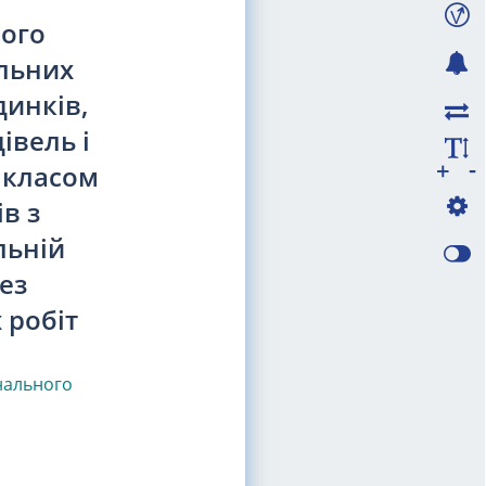
ного
альних
динків,
івель і
-
+
 класом
ів з
льній
ез
 робіт
нального