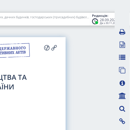
Редакція:
Про затвердження Порядку проведення технічного обстеження і прийняття в експлуатацію індивідуальних (садибних) житлових будинків, садових, дачних будинків, господарських (присадибних) будівель і споруд, будівель і споруд сільськогосподарського призначення, що за класом наслідків (відповідальності) належать до об'єктів з незначними наслідками (СС1), збудовані на земельній ділянці відповідного цільового призначення без дозвільного документа на виконання будівельних робіт
28.09.2023
Діє з 30.11.2023
ЦТВА ТА
АЇНИ