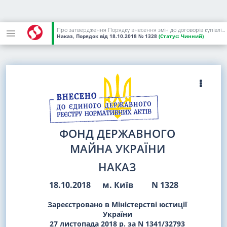
Про затвердження Порядку внесення змін до договорів купівлі-продажу державного (комунального) майна
Наказ, Порядок
від 18.10.2018
№ 1328
(Статус:
Чинний)
ФОНД ДЕРЖАВНОГО
МАЙНА УКРАЇНИ
НАКАЗ
18.10.2018
м. Київ
N 1328
Зареєстровано в Міністерстві юстиції
України
27 листопада 2018 р. за N 1341/32793