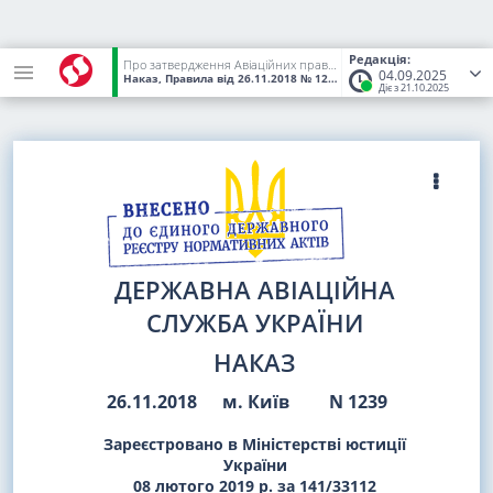
Редакція:
Про затвердження Авіаційних правил України "Правила повітряних перевезень та обслуговування пасажирів і багажу"
04.09.2025
Наказ, Правила
від 26.11.2018
№ 1239
(Статус:
Чинний)
Діє з 21.10.2025
ДЕРЖАВНА АВІАЦІЙНА
СЛУЖБА УКРАЇНИ
НАКАЗ
26.11.2018
м. Київ
N 1239
Зареєстровано в Міністерстві юстиції
України
08 лютого 2019 р. за 141/33112