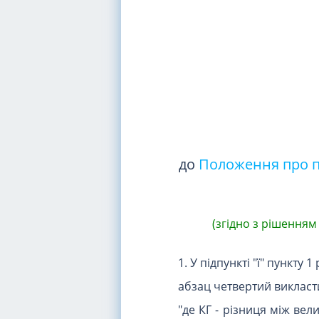
до
Положення про п
(згідно з рішенням
1. У підпункті "ї" пункту 1 
абзац четвертий викласти 
"де КГ - різниця між ве