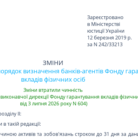
Зареєстровано
в Міністерстві
юстиції України
12 березня 2019 р.
за N 242/33213
ЗМІНИ
орядок визначення банків-агентів Фонду гар
вкладів фізичних осіб
Зміни втратили чинність
 виконавчої дирекції Фонду гарантування вкладів фізични
від 3 липня 2026 року N 604)
розділу II:
в такій редакції:
личиною активів та зобов'язань строком до 31 дня за да