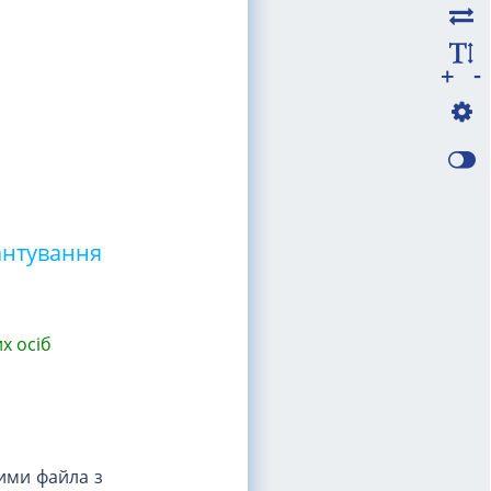
-
+
антування
х осіб
ними файла з