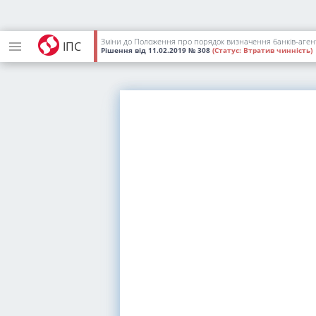
Зміни до Положення про порядок визначення банків-агент
ІПС
Рішення
від 11.02.2019
№ 308
(Статус:
Втратив чинність)