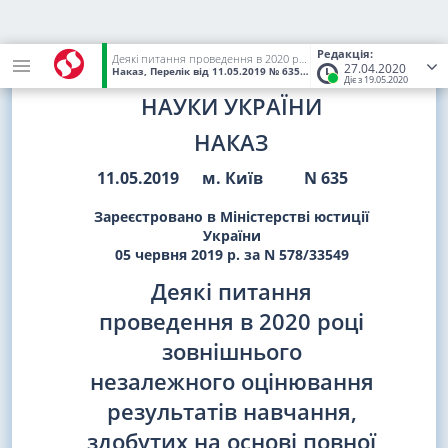
Редакція:
Деякі питання проведення в 2020 році зовнішнього незалежного оцінювання результатів навчання, здобутих на основі повної загальної середньої освіти
27.04.2020
МІНІСТЕРСТВО ОСВІТИ І
Наказ, Перелік
від 11.05.2019
№ 635
(Статус:
Чинний)
Діє з 19.05.2020
НАУКИ УКРАЇНИ
НАКАЗ
11.05.2019
м. Київ
N 635
Зареєстровано в Міністерстві юстиції
України
05 червня 2019 р. за N 578/33549
Деякі питання
проведення в 2020 році
зовнішнього
незалежного оцінювання
результатів навчання,
здобутих на основі повної