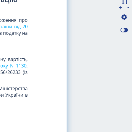
-
+
оження про
раїни від 20
в податку на
у вартість,
року N 1130
,
56/26233 (із
іністерства
би України в