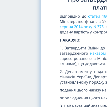
плат
Відповідно до
статей 18
Міністерство фінансів У
серпня 2014 року N 375
,
додану вартість у контр
НАКАЗУЮ:
1. Затвердити Зміни до
затвердженого
наказом 
зареєстрованого в Мініс
змінами), що додаються.
2. Департаменту податк
фінансів України, Депар
установленому порядку 
подання цього наказу на 
оприлюднення цього нак
3. Цей наказ набирає чин