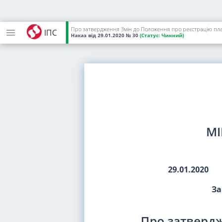
Про затвердження Змін до Положення про реєстрацію плат
ІПС
Наказ
від 29.01.2020
№ 30
(Статус:
Чинний)
МІ
29.01.2020
За
Про затверд