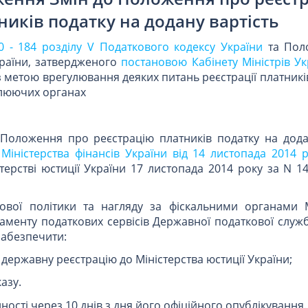
ників податку на додану вартість
0 - 184 розділу V Податкового кодексу України
та Пол
країни, затвердженого
постановою Кабінету Міністрів Ук
 з метою врегулювання деяких питань реєстрації платникі
олюючих органах
 Положення про реєстрацію платників податку на додан
Міністерства фінансів України від 14 листопада 2014 
терстві юстиції України 17 листопада 2014 року за N 14
ової політики та нагляду за фіскальними органами М
таменту податкових сервісів Державної податкової служ
забезпечити:
державну реєстрацію до Міністерства юстиції України;
азу.
ності через 10 днів з дня його офіційного опублікування.