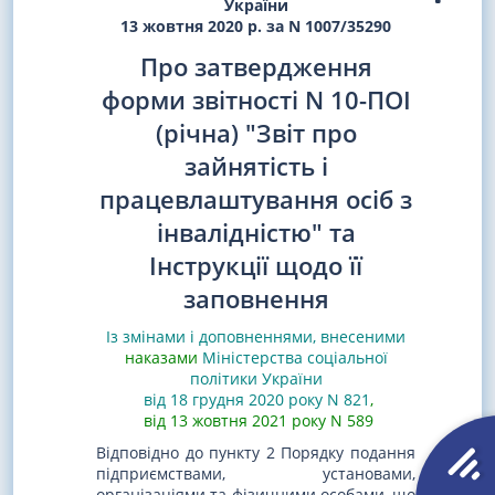
України
13 жовтня 2020 р. за N 1007/35290
Про затвердження
форми звітності N 10-ПОІ
(річна) "Звіт про
зайнятість і
працевлаштування осіб з
інвалідністю" та
Інструкції щодо її
заповнення
Із змінами і доповненнями, внесеними
наказами
Міністерства соціальної
політики України
від 18 грудня 2020 року N 821
,
від 13 жовтня 2021 року N 589
Відповідно до пункту 2 Порядку подання
підприємствами, установами,
організаціями та фізичними особами, що