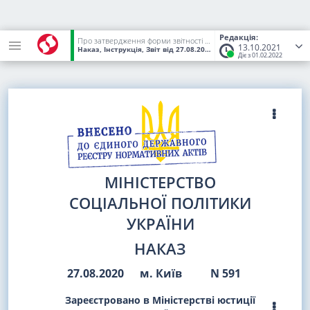
Редакція:
Про затвердження форми звітності N 10-ПОІ (річна) "Звіт про зайнятість і працевлаштування осіб з інвалідністю" та Інструкції щодо її заповнення
13.10.2021
Наказ, Інструкція, Звіт
від 27.08.2020
№ 591
(Статус:
Чинний)
Діє з 01.02.2022
МІНІСТЕРСТВО
СОЦІАЛЬНОЇ ПОЛІТИКИ
УКРАЇНИ
НАКАЗ
27.08.2020
м. Київ
N 591
Зареєстровано в Міністерстві юстиції