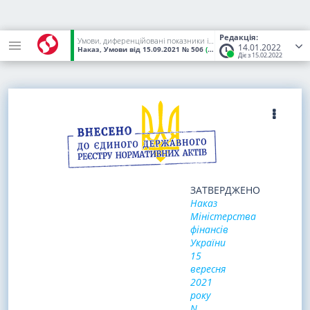
Редакція:
Умови, диференційовані показники і розміри преміювання керівника Державного підприємства "Експлуатаційно-майнове управління", що належить до сфери управління Державної служби фінансового моніторингу України
14.01.2022
Наказ, Умови
від 15.09.2021
№ 506
(Статус:
Чинний)
Діє з 15.02.2022
ЗАТВЕРДЖЕНО
Наказ
Міністерства
фінансів
України
15
вересня
2021
року
N