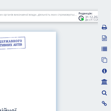
Редакція:
Про затвердження Порядку електронної інформаційної взаємодії Пенсійного фонду України, Міністерства внутрішніх справ України та центральних органів виконавчої влади, діяльність яких спрямовується та координується Кабінетом Міністрів України через Міністра внутрішніх справ України
31.12.2023
Діє з 31.12.2023
ійної