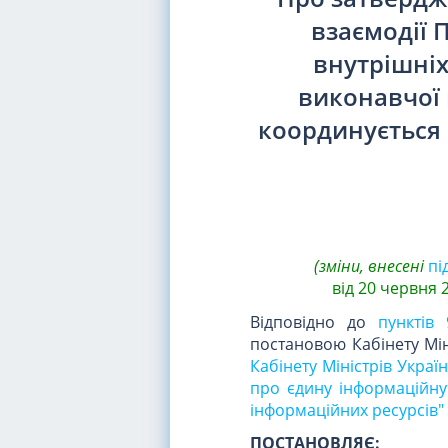
взаємодії 
внутрішніх
виконавчої 
координується 
(зміни, внесені
пі
від 20 червня 
Відповідно до
пунктів 
постановою Кабінету Міні
Кабінету Міністрів Укра
про єдину інформаційну 
інформаційних ресурсів"
ПОСТАНОВЛЯЄ: