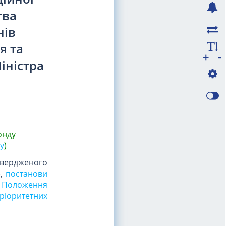
тва
нів
я та
-
+
іністра
онду
у
)
твердженого
),
постанови
ня Положення
пріоритетних