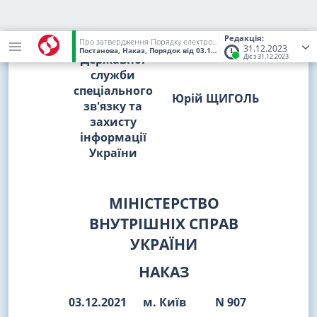
прав людини
Редакція:
Голова
Про затвердження Порядку електронної інформаційної взаємодії Пенсійного фонду України, Міністерства внутрішніх справ України та центральних органів виконавчої влади, діяльність яких спрямовується та координується Кабінетом Міністрів України через Міністра внутрішніх справ України
31.12.2023
Постанова, Наказ, Порядок
від 03.12.2021
№ 34-1, 907
(Статус:
Ч
Державної
Діє з 31.12.2023
служби
спеціального
Юрій ЩИГОЛЬ
зв'язку та
захисту
інформації
України
МІНІСТЕРСТВО
ВНУТРІШНІХ СПРАВ
УКРАЇНИ
НАКАЗ
03.12.2021
м. Київ
N 907