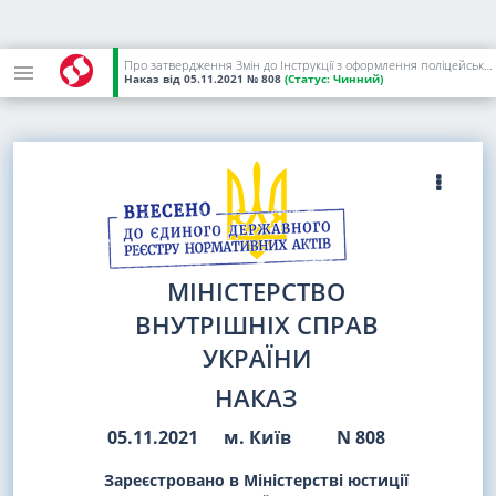
Про затвердження Змін до Інструкції з оформлення поліцейськими матеріалів про адміністративні правопорушення у сфері забезпечення безпеки дорожнього руху, зафіксовані не в автоматичному режимі
Наказ
від 05.11.2021
№ 808
(Статус:
Чинний)
МІНІСТЕРСТВО
ВНУТРІШНІХ СПРАВ
УКРАЇНИ
НАКАЗ
05.11.2021
м. Київ
N 808
Зареєстровано в Міністерстві юстиції