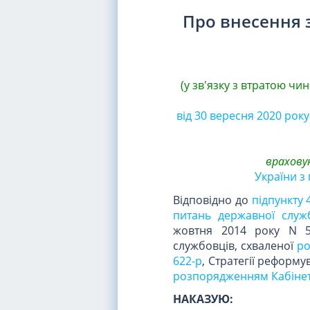
Про внесення 
(у зв'язку з втратою чин
від 30 вересня 2020 року
враховую
України з 
Відповідно до
підпункту 
питань державної служ
жовтня 2014 року N 5
службовців, схваленої
ро
622-р
, Стратегії реформ
розпорядженням Кабінету 
НАКАЗУЮ: