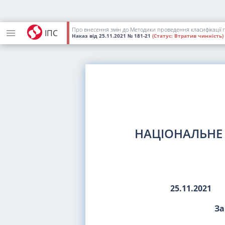
Про внесення змін до Методики проведення класифікації 
ІПС
Наказ
від 25.11.2021
№ 181-21
(Статус:
Втратив чинність)
НАЦІОНАЛЬНЕ 
25.11.2021
За