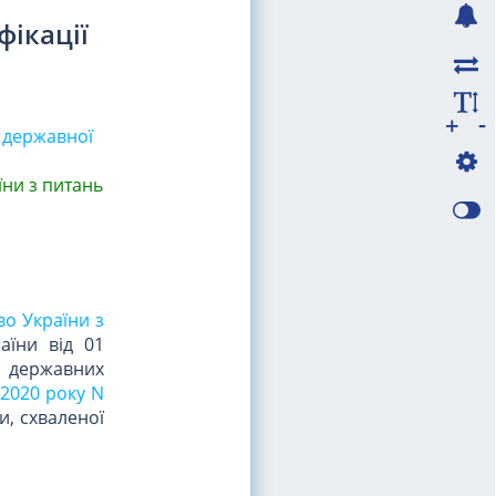
ікації
-
+
 державної
їни з питань
во України з
аїни від 01
 державних
 2020 року N
и, схваленої