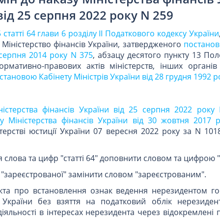
від 25 серпня 2022 року N 259
5 статті 64 глави 6 розділу II Податкового кодексу України
Міністерство фінансів України, затвердженого
постанов
 серпня 2014 року N 375
, абзацу десятого пункту 13 По
рмативно-правових актів міністерств, інших органів
становою Кабінету Міністрів України від 28 грудня 1992 р
ністерства фінансів України від 25 серпня 2022 року
у Міністерства фінансів України від 30 жовтня 2017 
терстві юстиції України 07 вересня 2022 року за N 1018
я слова та цифр "статті 64" доповнити словом та цифрою "
во "зареєстрованої" замінити словом "зареєстрованим".
кта про встановлення ознак ведення нерезидентом го
ї України без взяття на податковий облік нерезиден
іяльності в інтересах нерезидента через відокремлені п