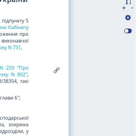
-
+
, підпункту 5
ою Кабінету
ложення про
 виконавчої
оку N 731
,
 N 259 "Про
року N 892"
,
/38354, такі
глави 6";
сподарської
та, зокрема
ідрозділи, у