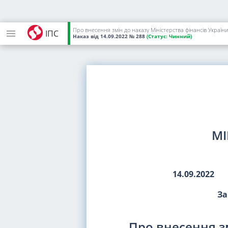
Про внесення змін до наказу Міністерства фінансів України
ІПС
Наказ
від 14.09.2022
№ 288
(Статус:
Чинний)
МІ
14.09.2022
За
Про внесення зм