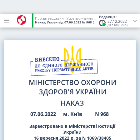
Редакція:
Про затвердження Умов вилучення анатомічних матеріалів у живого донора та Переліку анатомічних матеріалів, дозволених до вилучення у живого донора (у тому числі анатомічних матеріалів, здатних до регенерації (самовідтворення))
27.12.2022
Наказ, Умови
від 07.06.2022
№ 968
(Статус:
Чинний)
Діє з 18.01.2023
МІНІСТЕРСТВО ОХОРОНИ
ЗДОРОВ'Я УКРАЇНИ
НАКАЗ
07.06.2022
м. Київ
N 968
Зареєстровано в Міністерстві юстиції
України
16 вересня 2022 р. за N 1069/38405