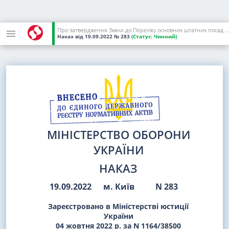
Про затвердження Зміни до Переліку основних штатних посад осіб офіцерського складу, відповідних їм військових звань та рівнів військової освіти в Міністерстві оборони України та Збройних Силах України
Наказ
від 19.09.2022
№ 283
(Статус:
Чинний)
МІНІСТЕРСТВО ОБОРОНИ
УКРАЇНИ
НАКАЗ
19.09.2022
м. Київ
N 283
Зареєстровано в Міністерстві юстиції
України
04 жовтня 2022 р. за N 1164/38500