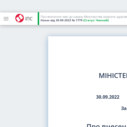
Про внесення змін до наказу Міністерства охорони здоров'
ІПС
Наказ
від 30.09.2022
№ 1779
(Статус:
Чинний)
МІНІСТ
30.09.2022
За
Про внесен