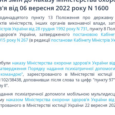
'я від 06 вересня 2022 року N 1600
 одинадцятого пункту 13 Положення про державну 
тів міністерств, інших органів виконавчої влади, за
стрів України від 28 грудня 1992 року N 731
, пункту 8 П
здоров'я України, затвердженого
постановою Кабінет
015 року N 267
(в редакції
постанови Кабінету Міністрів Ук
амбули
наказу Міністерства охорони здоров'я України ві
затвердження Порядку надання психіатричної допомог
 командою"
, зареєстрованого в Міністерстві юстиції
1102/38438, доповнивши після слова та цифр "пункту 97
 II".
надання психіатричної допомоги мобільною мультидис
ому
наказом Міністерства охорони здоров'я України від
строваного в Міністерстві юстиції України 22 вересня 20