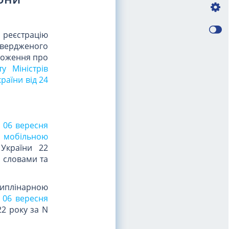
реєстрацію
твердженого
оложення про
у Міністрів
раїни від 24
д 06 вересня
и мобільною
 України 22
" словами та
циплінарною
 06 вересня
22 року за N