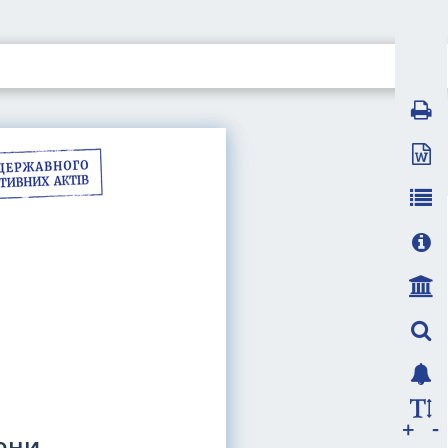
-
+
рони