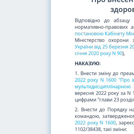
здоров
Відповідно до абзацу
нормативно-правових ак
постановою Кабінету Міні
Міністерство охорони 
України від 25 березня 2
січня 2020 року N 90
),
НАКАЗУЮ:
1. Внести зміну до пре
2022 року N 1600 "Про 
мультидисциплінарною
вересня 2022 року за N 
цифрами "глави 23 розділу
2. Внести до Порядку 
командою, затверджен
2022 року N 1600
, зареє
1102/38438, такі зміни: