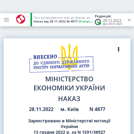
Редакція:
Про затвердження змін до форми акта, складеного за результатами проведення планового (позапланового) заходу державного нагляду (контролю) щодо додержання суб'єктом господарювання вимог законодавства у сфері захисту прав споживачів
20.12.2022
Наказ
від 28.11.2022
№ 4877
(Статус:
Чинний)
Діє з 03.01.2023
МІНІСТЕРСТВО
ЕКОНОМІКИ УКРАЇНИ
НАКАЗ
28.11.2022
м. Київ
N 4877
Зареєстровано в Міністерстві юстиції
України
13 грудня 2022 р. за N 1591/38927