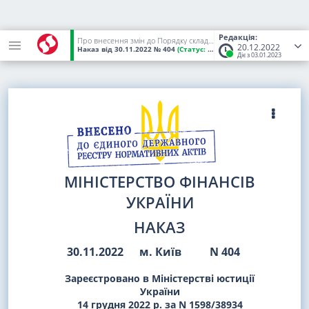
Редакція:
Про внесення змін до Порядку складання бюджетної звітності розпорядниками та одержувачами бюджетних коштів, звітності фондами загальнообов'язкового державного соціального і пенсійного страхування
20.12.2022
Наказ
від 30.11.2022
№ 404
(Статус:
Чинний)
Діє з 03.01.2023
МІНІСТЕРСТВО ФІНАНСІВ
УКРАЇНИ
НАКАЗ
30.11.2022
м. Київ
N 404
Зареєстровано в Міністерстві юстиції
України
14 грудня 2022 р. за N 1598/38934