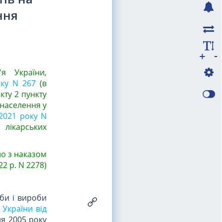
ння
-
+
я України,
оку N 267
(в
нкту 2 пункту
 населення у
 2021 року N
 лікарських
но з наказом
2 р. N 2278)
оби і вироби
 України від
ня 2005 року