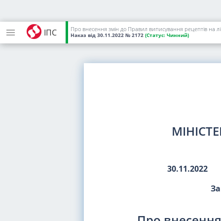
Про внесення змін до Правил виписування рецептів на лі
ІПС
Наказ
від 30.11.2022
№ 2172
(Статус:
Чинний)
МІНІСТ
30.11.2022
За
Про внесення