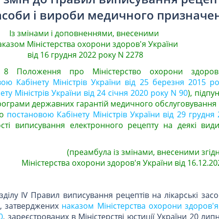
засоби і вироби медичного призначе
Із змінами і доповненнями, внесеними
казом Міністерства охорони здоров'я України
від 16 грудня 2022 року N 2278
 8 Положення про Міністерство охорони здоров'
ою Кабінету Міністрів України від 25 березня 2015 р
ту Міністрів України від 24 січня 2020 року N 90
), підпу
програми державних гарантій медичного обслуговування
о
постановою Кабінету Міністрів України від 29 грудня
сті виписування електронного рецепту на деякі види
(преамбула із змінами, внесеними згід
Міністерства охорони здоров'я України від 16.12.202
озділу IV Правил виписування рецептів на лікарські зас
, затверджених
наказом Міністерства охорони здоров'я
0
, зареєстрованих в Міністерстві юстиції України 20 лип