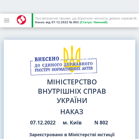
Про визнання такими, що втратили чинність, деяких наказів Міністерства України з питань надзвичайних ситуацій та у справах захисту населення від наслідків Чорнобильської катастрофи
Наказ
від 07.12.2022
№ 802
(Статус:
Чинний)
МІНІСТЕРСТВО
ВНУТРІШНІХ СПРАВ
УКРАЇНИ
НАКАЗ
07.12.2022
м. Київ
N 802
Зареєстровано в Міністерстві юстиції