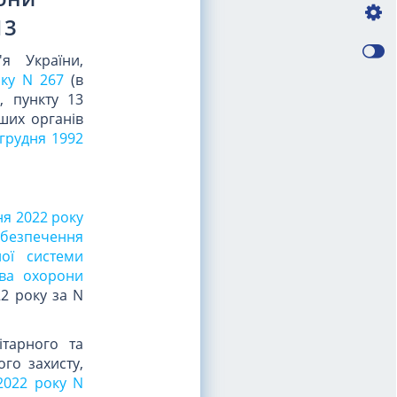
13
я України,
оку N 267
(в
), пункту 13
ших органів
 грудня 1992
ня 2022 року
безпечення
ної системи
тва охорони
22 року за N
ітарного та
го захисту,
2022 року N