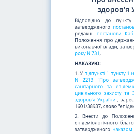
здоров'я 
Відповідно до пункту
затвердженого
постанов
редакції
постанови Кабі
Положення про державну
виконавчої влади, затв
року N 731
,
НАКАЗУЮ:
1. У
підпункті 1 пункту 1
N 2213 "Про затвердж
санітарного та епідем
цивільного захисту та 
здоров'я України"
, заре
1601/38937, слово "епіде
2. Внести до Положенн
епідеміологічного благ
затвердженого
наказом 