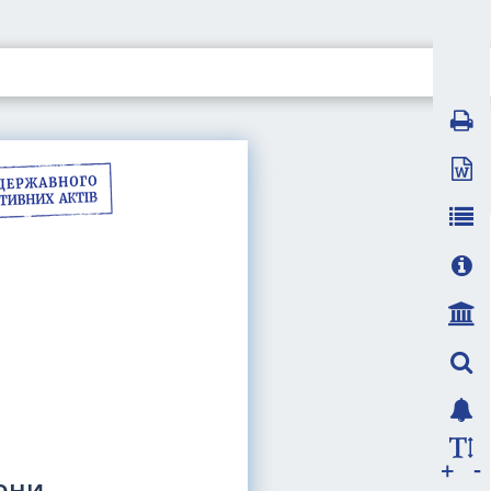
-
+
рони