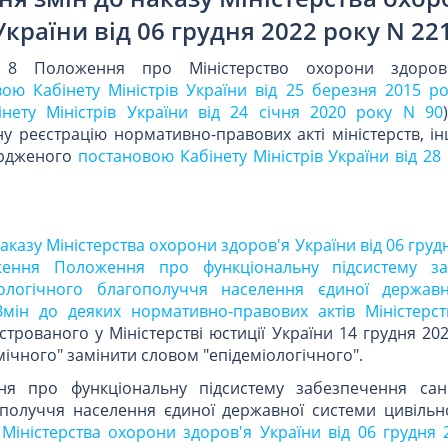
України від 06 грудня 2022 року N 22
 8 Положення про Міністерство охорони здоров'
ою Кабінету Міністрів України від 25 березня 2015 р
нету Міністрів України від 24 січня 2020 року N 90
 реєстрацію нормативно-правових акті міністерств, ін
ердженого
постановою Кабінету Міністрів України від 28
 наказу Міністерства охорони здоров'я України від 06 груд
ення Положення про функціональну підсистему за
іологічного благополуччя населення єдиної держав
Змін до деяких нормативно-правових актів Міністерс
єстрованого у Міністерстві юстиції України 14 грудня 20
мічного" замінити словом "епідеміологічного".
я про функціональну підсистему забезпечення сан
ополуччя населення єдиної державної системи цивільно
Міністерства охорони здоров'я України від 06 грудня 