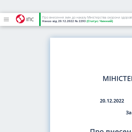
Про внесення змін до наказу Міністерства охорони здоров'
ІПС
Наказ
від 20.12.2022
№ 2293
(Статус:
Чинний)
МІНІСТ
20.12.2022
За
Про внесен