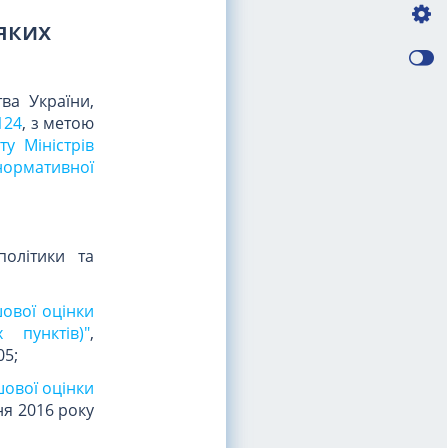
яких
ва України,
124
, з метою
у Міністрів
нормативної
політики та
ової оцінки
 пунктів)"
,
05;
шової оцінки
ня 2016 року