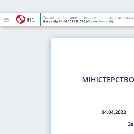
Про визнання такими, що втратили чинність, деяких нака
ІПС
Наказ
від 04.04.2023
№ 716
(Статус:
Чинний)
МІНІСТЕРСТВ
04.04.2023
За