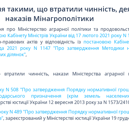
я такими, що втратили чинність, де
наказів Мінагрополітики
я про Міністерство аграрної політики та продовольст
ю Кабінету Міністрів України від 17 лютого 2021 року N 
правових актів у відповідність із
постановою Кабінет
ада 2021 року N 1147 "Про затвердження Методики 
их ділянок"
,
 втратили чинність, накази Міністерства аграрної 
оку N 508 "Про затвердження Порядку нормативної грош
подарського призначення (крім земель населених
рстві юстиції України 12 вересня 2013 року за N 1573/241
 року N 489 "Про затвердження Порядку нормативної гро
в"
, зареєстрований у Міністерстві юстиції України 19 груд