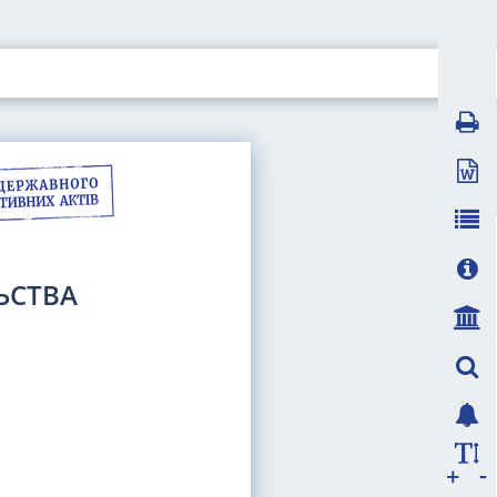
ЬСТВА
-
+