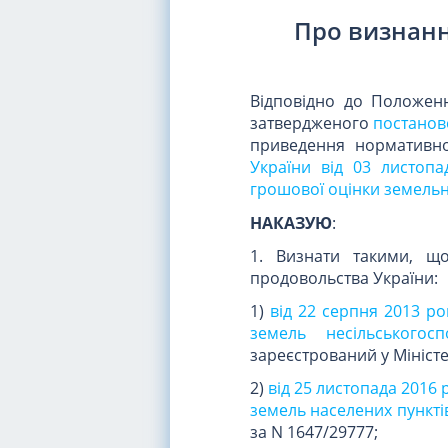
Про визнанн
Відповідно до Положенн
затвердженого
постаново
приведення нормативно-
України від 03 листоп
грошової оцінки земельн
НАКАЗУЮ
:
1. Визнати такими, що
продовольства України:
1)
від 22 серпня 2013 р
земель несільськогос
зареєстрований у Міністе
2)
від 25 листопада 2016
земель населених пункті
за N 1647/29777;