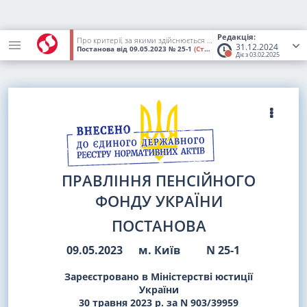
Редакція:
Про критерії, за якими здійснюється визначення підприємств, установ і організацій, які мають важливе значення для галузі національної економіки за сферою управління Пенсійного фонду України
31.12.2024
Постанова
від 09.05.2023
№ 25-1
(Статус:
Втратив чинність)
Діє з 03.02.2025
ПРАВЛІННЯ ПЕНСІЙНОГО
ФОНДУ УКРАЇНИ
ПОСТАНОВА
09.05.2023
м. Київ
N 25-1
Зареєстровано в Міністерстві юстиції
України
30 травня 2023 р. за N 903/39959