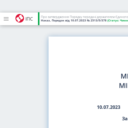
ІПС
Наказ, Порядок
від 10.07.2023
№ 2513/5/378
(Статус:
Чинн
М
МІ
10.07.2023
За