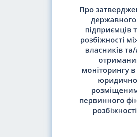
Про затвердже
державного 
підприємців 
розбіжності мі
власників та/
отриманим
моніторингу в
юридичної
розміщеними
первинного фін
розбіжност