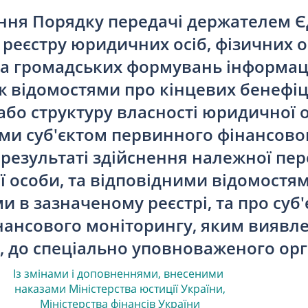
ння Порядку передачі держателем 
реєстру юридичних осіб, фізичних ос
та громадських формувань інформаці
ж відомостями про кінцевих бенефі
або структуру власності юридичної 
и суб'єктом первинного фінансово
 результаті здійснення належної пер
 особи, та відповідними відомостям
 в зазначеному реєстрі, та про суб'
ансового моніторингу, яким виявле
і, до спеціально уповноваженого ор
Із змінами і доповненнями, внесеними
наказами
Міністерства юстиції України,
Міністерства фінансів України