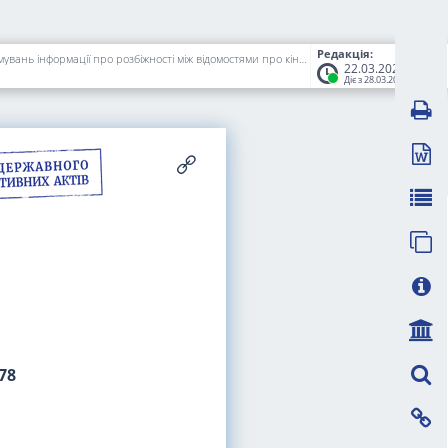
Редакція:
Про затвердження Порядку передачі держателем Єдиного державного реєстру юридичних осіб, фізичних осіб - підприємців та громадських формувань інформації про розбіжності між відомостями про кінцевих бенефіціарних власників та/або структуру власності юридичної особи, отриманими суб'єктом первинного фінансового моніторингу в результаті здійснення належної перевірки юридичної особи, та відповідними відомостями, розміщеними в зазначеному реєстрі, та про суб'єкта первинного фінансового моніторингу, яким виявлено такі розбіжності, до спеціально уповноваженого органу
22.03.2024
Діє з 28.03.2024
78