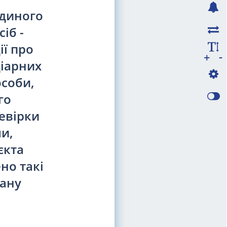
Єдиного
іб -
ї про
-
+
ціарних
особи,
го
евірки
и,
єкта
но такі
гану