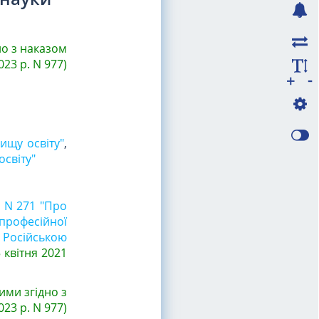
но з наказом
023 р. N 977)
-
+
ищу освіту"
,
освіту"
у N 271 "Про
професійної
 Російською
 квітня 2021
ими згідно з
023 р. N 977)