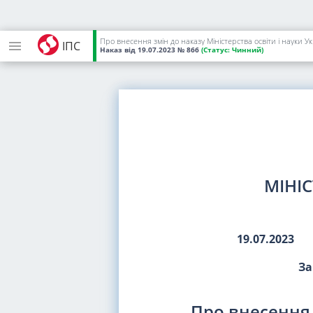
Про внесення змін до наказу Міністерства освіти і науки У
ІПС
Наказ
від 19.07.2023
№ 866
(Статус:
Чинний)
МІНІС
19.07.2023
За
Про внесення 