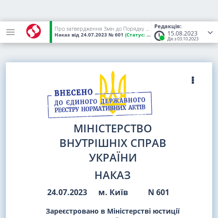
Редакція:
Про затвердження Змін до Порядку організації роботи із депутатськими запитами та депутатськими зверненнями народних депутатів України в Національній поліції України
15.08.2023
Наказ
від 24.07.2023
№ 601
(Статус:
Чинний)
Діє з 03.10.2023
МІНІСТЕРСТВО
ВНУТРІШНІХ СПРАВ
УКРАЇНИ
НАКАЗ
24.07.2023
м. Київ
N 601
Зареєстровано в Міністерстві юстиції