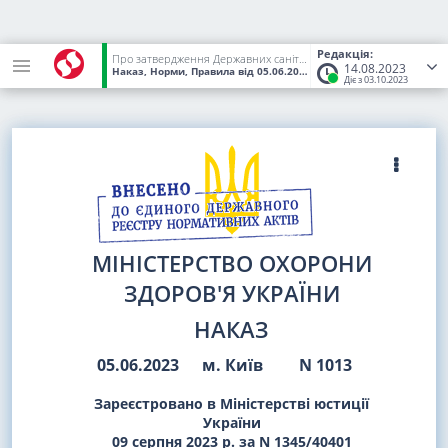
Редакція:
Про затвердження Державних санітарних норм і правил "Про безпеку і захист працівників від шкідливого впливу азбесту та матеріалів і виробів, що містять азбест"
14.08.2023
Наказ, Норми, Правила
від 05.06.2023
№ 1013
(Статус:
Чинний)
Діє з 03.10.2023
МІНІСТЕРСТВО ОХОРОНИ
ЗДОРОВ'Я УКРАЇНИ
НАКАЗ
05.06.2023
м. Київ
N 1013
Зареєстровано в Міністерстві юстиції
України
09 серпня 2023 р. за N 1345/40401