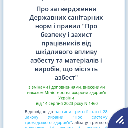
Про затвердження
Державних санітарних
норм і правил "Про
безпеку і захист
працівників від
шкідливого впливу
азбесту та матеріалів і
виробів, що містять
азбест"
Із змінами і доповненнями, внесеними
наказом Міністерства охорони здоров'я
України
від 14 серпня 2023 року N 1460
Відповідно до
частини третьої статті 28
Закону України "Про систему
громадського здоров'я"
, абзацу третього
підпункту 14 пункту 4
,
пункту 8