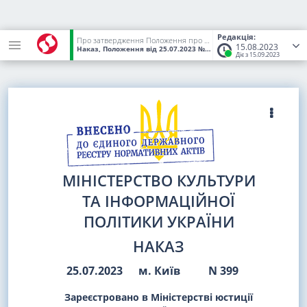
Редакція:
Про затвердження Положення про Експертну комісію Українського інституту національної пам'яті з питань реалізації норм Закону України "Про засудження та заборону пропаганди російської імперської політики в Україні і деколонізацію топонімії"
15.08.2023
Наказ, Положення
від 25.07.2023
№ 399
(Статус:
Чинний)
Діє з 15.09.2023
МІНІСТЕРСТВО КУЛЬТУРИ
ТА ІНФОРМАЦІЙНОЇ
ПОЛІТИКИ УКРАЇНИ
НАКАЗ
25.07.2023
м. Київ
N 399
Зареєстровано в Міністерстві юстиції