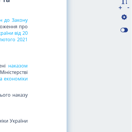
-
+
н до Закону
оложення про
раїни від 20
 лютого 2021
жені
наказом
Міністерстві
ва економіки
ього наказу
міки України