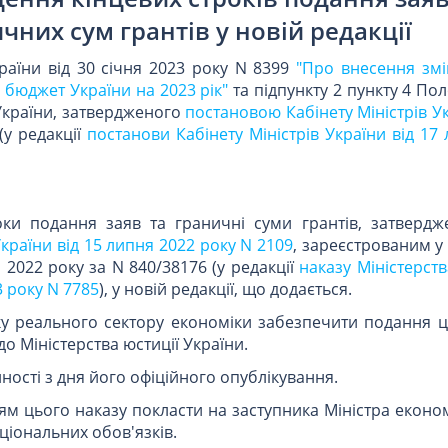
чних сум грантів у новій редакції
раїни від 30 січня 2023 року N 8399
"Про внесення змі
бюджет України на 2023 рік"
та підпункту 2 пункту 4 П
України, затвердженого
постановою Кабінету Міністрів Ук
(у редакції
постанови Кабінету Міністрів України від 17
роки подання заяв та граничні суми грантів, затверд
країни від 15 липня 2022 року N 2109
, зареєстрованим у 
 2022 року за N 840/38176 (у редакції
наказу Міністерст
3 року N 7785
), у новій редакції, що додається.
ку реального сектору економіки забезпечити подання ц
о Міністерства юстиції України.
ності з дня його офіційного опублікування.
ям цього наказу покласти на заступника Міністра еконо
ціональних обов'язків.