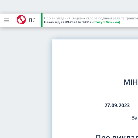
Про викладення кінцевих строків подання заяв та гранични
ІПС
Наказ
від 27.09.2023
№ 14352
(Статус:
Чинний)
МІН
27.09.2023
За
Про виклад