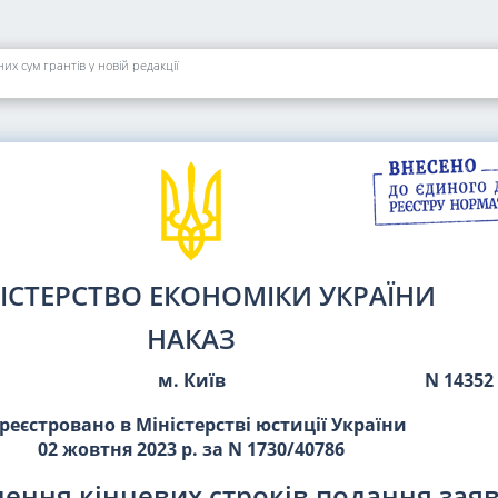
х сум грантів у новій редакції
ІСТЕРСТВО ЕКОНОМІКИ УКРАЇНИ
НАКАЗ
м. Київ
N 14352
реєстровано в Міністерстві юстиції України
02 жовтня 2023 р. за N 1730/40786
ення кінцевих строків подання заяв