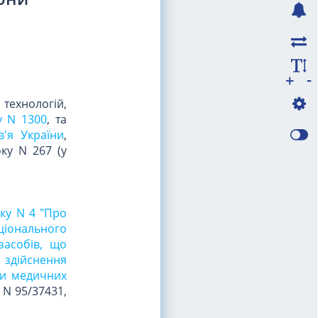
-
+
ехнологій,
у N 1300
, та
'я України
,
ку N 267 (у
оку N 4 "Про
ціонального
засобів, що
здійснення
ки медичних
 N 95/37431,