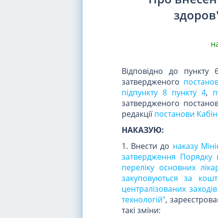
здоров'
на
Відповідно до пункту 
затвердженого
постанов
підпункту 8 пункту 4
,
п
затвердженого постанов
редакції
постанови Кабіне
НАКАЗУЮ:
1. Внести до
наказу Міні
затвердження Порядку в
переліку основних ліка
закуповуються за кош
централізованих заходів
технологій"
, зареєстрова
такі зміни: