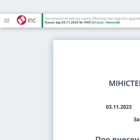
Про внесення змін до наказу Міністерства охорони здоров'я
ІПС
Наказ
від 03.11.2023
№ 1905
(Статус:
Чинний)
МІНІСТ
03.11.2023
За
Про внесен