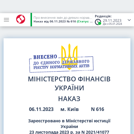
Редакція:
Про внесення змін до деяких нормативно-правових актів Міністерства фінансів України з бухгалтерського обліку
29.11.2023
Наказ
від 06.11.2023
№ 616
(Статус:
Чинний)
Діє з 05.01.2024
МІНІСТЕРСТВО ФІНАНСІВ
УКРАЇНИ
НАКАЗ
06.11.2023
м. Київ
N 616
Зареєстровано в Міністерстві юстиції
України
23 листопада 2023 р. за N 2021/41077