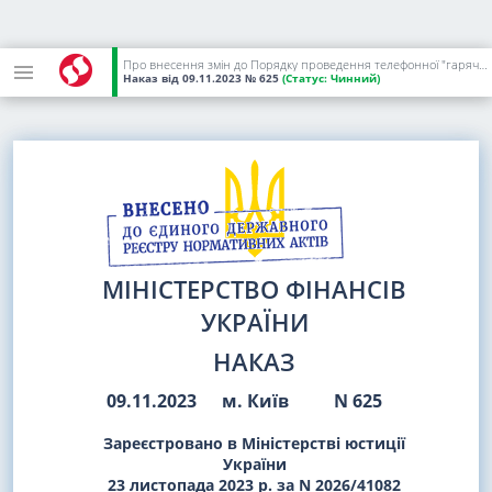
Про внесення змін до Порядку проведення телефонної "гарячої лінії" Держаудитслужби та її міжрегіональних територіальних органів
Наказ
від 09.11.2023
№ 625
(Статус:
Чинний)
МІНІСТЕРСТВО ФІНАНСІВ
УКРАЇНИ
НАКАЗ
09.11.2023
м. Київ
N 625
Зареєстровано в Міністерстві юстиції
України
23 листопада 2023 р. за N 2026/41082