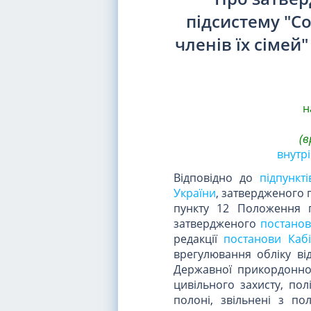
підсистему "С
членів їх сімей
н
(в
внутрі
Відповідно до
підпункті
України
, затвердженого 
пункту 12 Положення п
затвердженого
постанов
редакції
постанови Кабі
врегулювання обліку ві
Державної прикордонної
цивільного захисту, пол
полоні, звільнені з по