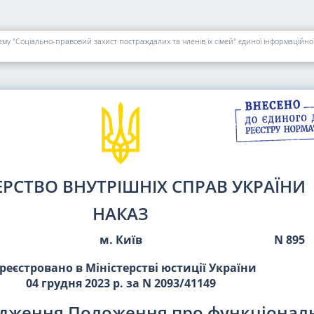
 "Соціально-правовий захист постраждалих та членів їх сімей" єдиної інформаційної
ЕРСТВО ВНУТРІШНІХ СПРАВ УКРАЇНИ
НАКАЗ
м. Київ
N 895
реєстровано в Міністерстві юстиції України
04 грудня 2023 р. за N 2093/41149
рдження Положення про функціонал