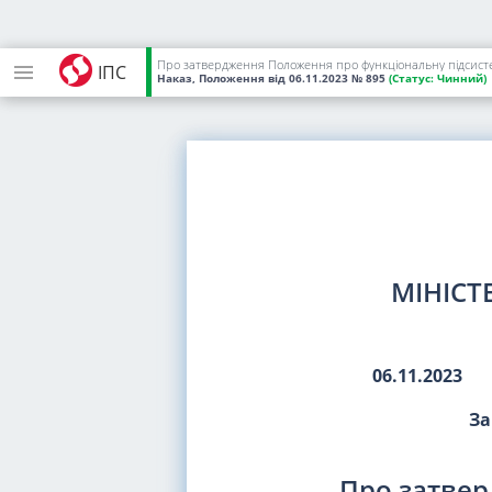
Про затвердження Положення про функціональну підсистему
ІПС
Наказ, Положення
від 06.11.2023
№ 895
(Статус:
Чинний)
МІНІСТ
06.11.2023
За
Про затве