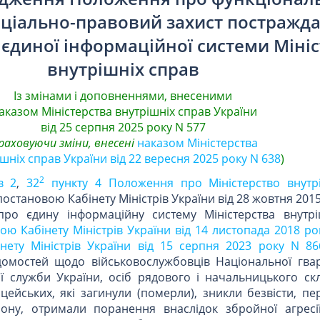
оціально-правовий захист постражда
" єдиної інформаційної системи Міні
внутрішніх справ
Із змінами і доповненнями, внесеними
аказом Міністерства внутрішніх справ України
від 25 серпня 2025 року N 577
раховуючи зміни, внесені
наказом Міністерства
шніх справ України від 22 вересня 2025 року N 638
)
2
в 2
,
32
пункту 4 Положення про Міністерство внутр
постановою Кабінету Міністрів України від 28 жовтня 2015
ро єдину інформаційну систему Міністерства внутрі
ою Кабінету Міністрів України від 14 листопада 2018 ро
нету Міністрів України від 15 серпня 2023 року N 86
домостей щодо військовослужбовців Національної гвард
 служби України, осіб рядового і начальницького ск
іцейських, які загинули (померли), зникли безвісти, п
лону, отримали поранення внаслідок збройної агресії