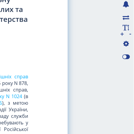
лих та
стерства
-
+
ішніх справ
 року N 878,
шніх справ,
ку N 1024
(в
6
), з метою
ії України,
ладу служби
еребувають у
 Російської