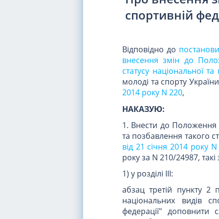
спортивній фед
Відповідно до
постанови
внесення змін до Поло
статусу національної та
молоді та спорту Україн
2014 року N 220
,
НАКАЗУЮ:
1. Внести до Положення 
та позбавлення такого с
від 21 січня 2014 року N
року за N 210/24987, такі 
1) у розділі III:
абзац третій пункту 2 п
національних видів сп
федерації" доповнити с