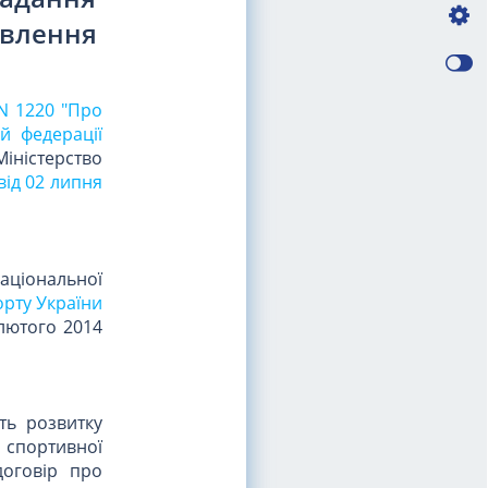
авлення
 N 1220 "Про
й федерації
іністерство
від 02 липня
національної
орту України
 лютого 2014
ють розвитку
 спортивної
договір про