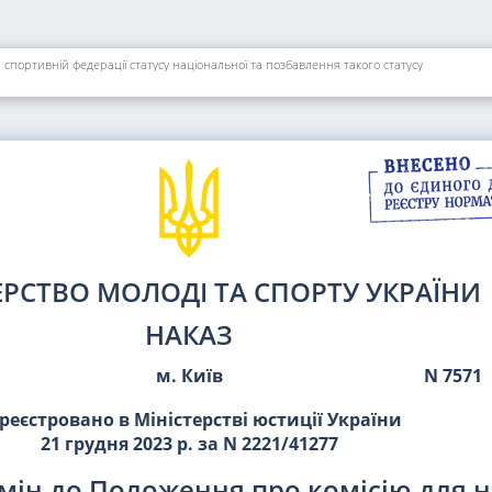
спортивній федерації статусу національної та позбавлення такого статусу
ЕРСТВО МОЛОДІ ТА СПОРТУ УКРАЇНИ
НАКАЗ
м. Київ
N 7571
реєстровано в Міністерстві юстиції України
21 грудня 2023 р. за N 2221/41277
мін до Положення про комісію для 