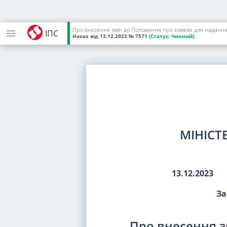
Про внесення змін до Положення про комісію для надання 
ІПС
Наказ
від 13.12.2023
№ 7571
(Статус:
Чинний)
МІНІСТ
13.12.2023
За
Про внесення з