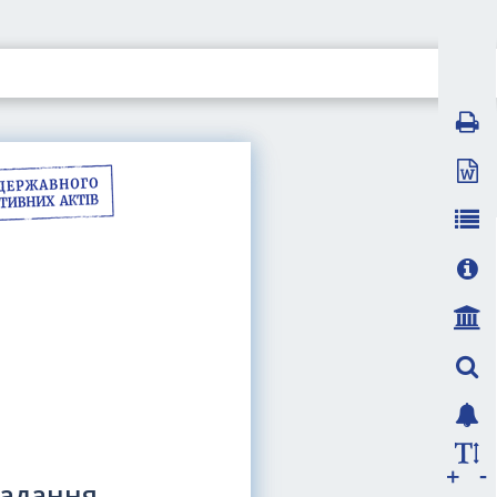
-
+
надання