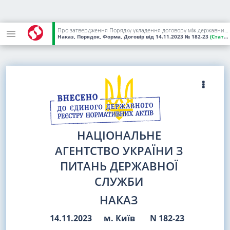
Про затвердження Порядку укладення договору між державним службовцем / посадовою особою місцевого самоврядування і органом, який направляє, про направлення державного службовця / посадової особи місцевого самоврядування на професійне навчання за кордон та типової форми такого договору
Наказ, Порядок, Форма, Договір
від 14.11.2023
№ 182-23
(Статус:
НАЦІОНАЛЬНЕ
АГЕНТСТВО УКРАЇНИ З
ПИТАНЬ ДЕРЖАВНОЇ
СЛУЖБИ
НАКАЗ
14.11.2023
м. Київ
N 182-23