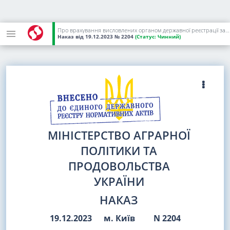
Про врахування висловлених органом державної реєстрації зауважень до наказу Міністерства аграрної політики та продовольства України від 30 листопада 2023 року N 2081
Наказ
від 19.12.2023
№ 2204
(Статус:
Чинний)
МІНІСТЕРСТВО АГРАРНОЇ
ПОЛІТИКИ ТА
ПРОДОВОЛЬСТВА
УКРАЇНИ
НАКАЗ
19.12.2023
м. Київ
N 2204