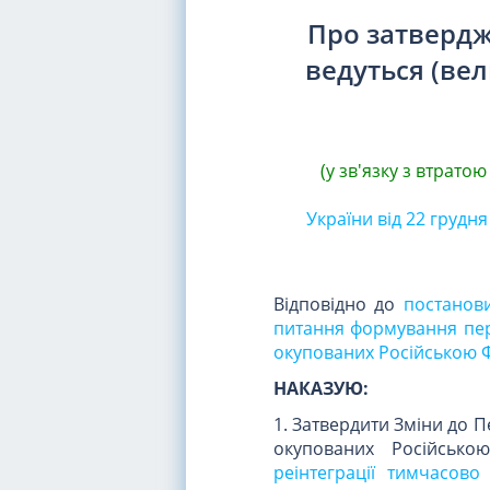
Про затвердж
ведуться (вел
(у зв'язку з втратою
України від 22 грудня
Відповідно до
постанови
питання формування пере
окупованих Російською 
НАКАЗУЮ:
1. Затвердити Зміни до П
окупованих Російсько
реінтеграції тимчасов