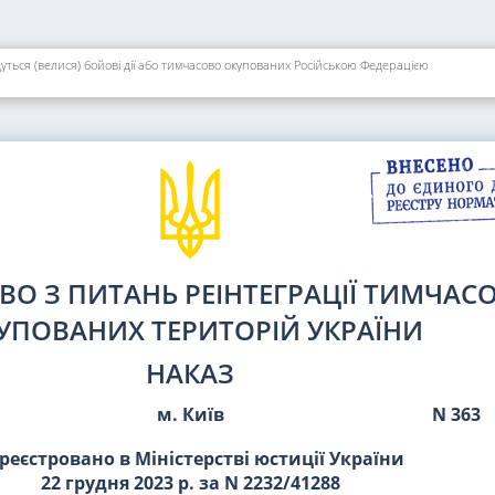
уться (велися) бойові дії або тимчасово окупованих Російською Федерацією
ТВО З ПИТАНЬ РЕІНТЕГРАЦІЇ ТИМЧАС
УПОВАНИХ ТЕРИТОРІЙ УКРАЇНИ
НАКАЗ
м. Київ
N 363
реєстровано в Міністерстві юстиції України
22 грудня 2023 р. за N 2232/41288