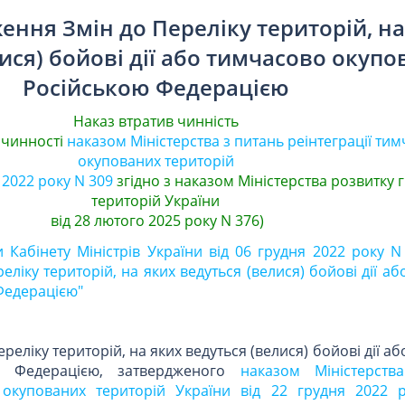
ення Змін до Переліку територій, на
ися) бойові дії або тимчасово окуп
Російською Федерацією
Наказ втратив чинність
 чинності
наказом Міністерства з питань реінтеграції ти
окупованих територій
 2022 року N 309
згідно з наказом Міністерства розвитку 
територій України
від 28 лютого 2025 року N 376)
 Кабінету Міністрів України від 06 грудня 2022 року N
ліку територій, на яких ведуться (велися) бойові дії а
Федерацією"
ереліку територій, на яких ведуться (велися) бойові дії а
ю Федерацією, затвердженого
наказом Міністерств
о окупованих територій України від 22 грудня 2022 