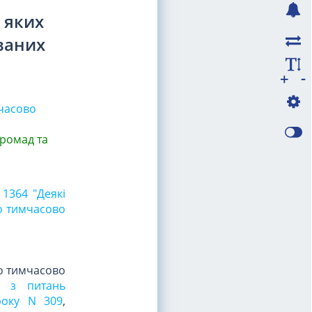
 яких
ованих
-
+
мчасово
громад та
 1364 "Деякі
бо тимчасово
бо тимчасово
а з питань
року N 309
,