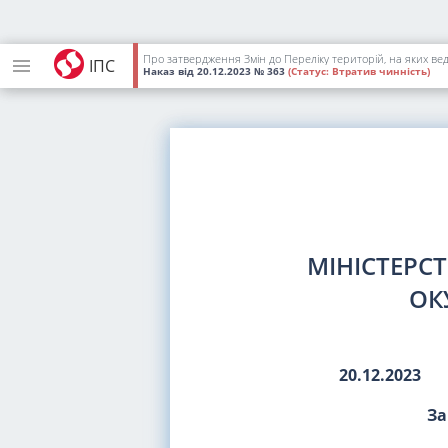
Про затвердження Змін до Переліку територій, на яких вед
ІПС
Наказ
від 20.12.2023
№ 363
(Статус:
Втратив чинність)
МІНІСТЕРС
ОК
20.12.2023
За