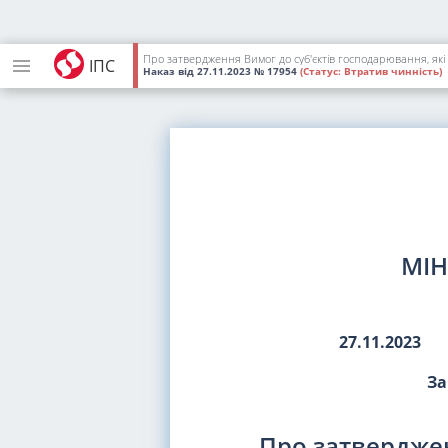
ІПС
Наказ
від 27.11.2023
№ 17954
(Статус:
Втратив чинність)
МІН
27.11.2023
За
Про затверджен