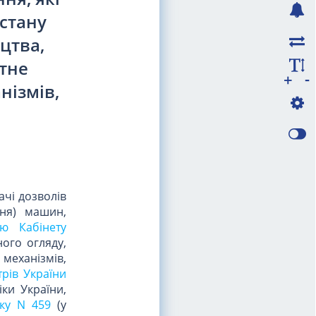
стану
цтва,
ртне
-
+
нізмів,
ачі дозволів
ння) машин,
ою Кабінету
ого огляду,
механізмів,
трів України
ки України,
оку N 459
(у