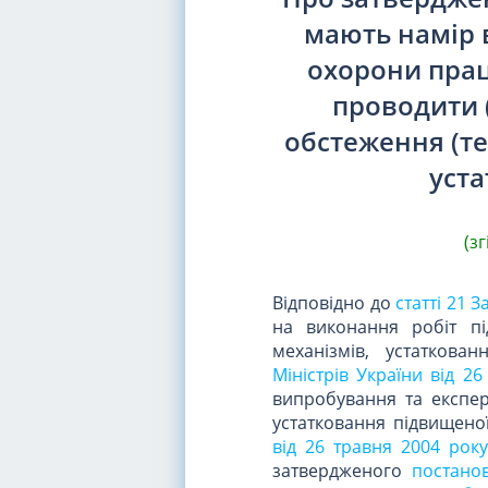
мають намір 
охорони прац
проводити 
обстеження (те
уст
(з
Відповідно до
статті 21 
на виконання робіт пі
механізмів, устаткова
Міністрів України від 2
випробування та експер
устатковання підвищено
від 26 травня 2004 рок
затвердженого
постано