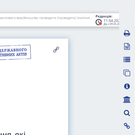
Редакція:
Про затвердження Вимог до суб'єктів господарювання, які мають намір виконувати (виконують) експертизу стану охорони праці та безпеки промислового виробництва, проводити (проводять) технічний огляд, експертне обстеження (технічне діагностування) машин, механізмів, устатковання підвищеної небезпеки
11.04.2025
Діє з 09.05.2025
ня, які