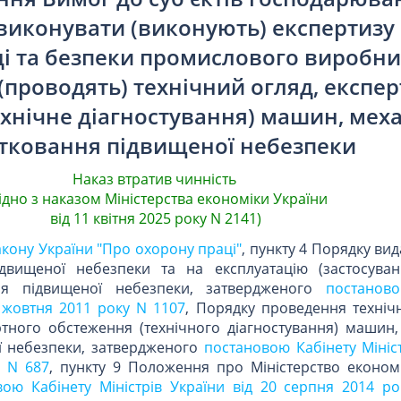
виконувати (виконують) експертизу 
і та безпеки промислового виробни
(проводять) технічний огляд, експе
хнічне діагностування) машин, меха
атковання підвищеної небезпеки
Наказ втратив чинність
гідно з наказом Міністерства економіки України
від 11 квітня 2025 року N 2141)
Закону України "Про охорону праці"
, пункту 4 Порядку вид
двищеної небезпеки та на експлуатацію (застосува
ння підвищеної небезпеки, затвердженого
постанов
6 жовтня 2011 року N 1107
, Порядку проведення технічн
тного обстеження (технічного діагностування) машин, 
ї небезпеки, затвердженого
постановою Кабінету Мініс
у N 687
, пункту 9 Положення про Міністерство економі
вою Кабінету Міністрів України від 20 серпня 2014 р