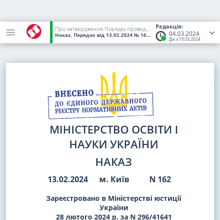
Редакція:
Про затвердження Порядку проведення у 2024 році єдиного фахового вступного випробування з аграрних наук, економіки та управління
04.03.2024
Наказ, Порядок
від 13.02.2024
№ 162
(Статус:
Чинний)
Діє з 19.03.2024
МІНІСТЕРСТВО ОСВІТИ І
НАУКИ УКРАЇНИ
НАКАЗ
13.02.2024
м. Київ
N 162
Зареєстровано в Міністерстві юстиції
України
28 лютого 2024 р. за N 296/41641