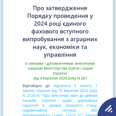
Про затвердження
Порядку проведення у
2024 році єдиного
фахового вступного
випробування з аграрних
наук, економіки та
управління
Із змінами і доповненнями, внесеними
наказом Міністерства освіти і науки
України
від 4 березня 2024 року N 261
Відповідно до
підпункту 3 пункту 1
Закону України від 15 березня 2022 року
N 2126-IX "Про внесення змін до деяких
законів України щодо державних
гарантій в умовах воєнного стану,
надзвичайної ситуації або
1
надзвичайного стану"
,
статті 57
Закону