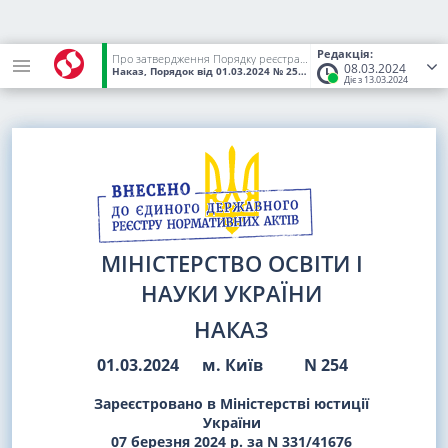
Редакція:
Про затвердження Порядку реєстрації осіб для участі у 2024 році в національному мультипредметному тесті
08.03.2024
Наказ, Порядок
від 01.03.2024
№ 254
(Статус:
Чинний)
Діє з 13.03.2024
МІНІСТЕРСТВО ОСВІТИ І
НАУКИ УКРАЇНИ
НАКАЗ
01.03.2024
м. Київ
N 254
Зареєстровано в Міністерстві юстиції
України
07 березня 2024 р. за N 331/41676