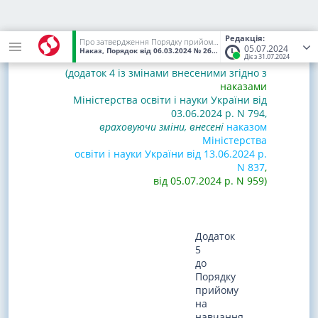
Редакція:
Про затвердження Порядку прийому на навчання для здобуття вищої освіти в 2024 році
05.07.2024
Наказ, Порядок
від 06.03.2024
№ 266
(Статус:
Чинний)
Діє з 31.07.2024
(додаток 4 із змінами внесеними згідно з
наказами
Міністерства освіти і науки України від
03.06.2024 р. N 794,
враховуючи зміни, внесені
наказом
Міністерства
освіти і науки України від 13.06.2024 р.
N 837
,
від 05.07.2024 р. N 959)
Додаток
5
до
Порядку
прийому
на
навчання