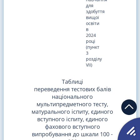
для
здобуття
вищої
освіти
в
2024
році
(пункт
3
розділу
VII)
Таблиці
переведення тестових балів
національного
мультипредметного тесту,
матурального іспиту, єдиного
вступного іспиту, єдиного
фахового вступного
випробування до шкали 100 -