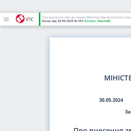
Про внесення змін до наказу Міністерства внутрішніх спра
ІПС
Наказ
від 30.05.2024
№ 353
(Статус:
Чинний)
МІНІСТ
30.05.2024
За
Про внесення зм