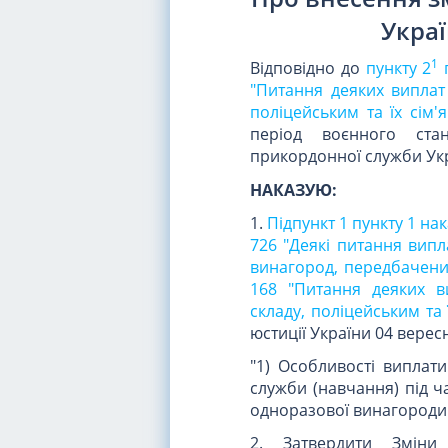
Украї
1
Відповідно до
пункту 2
"Питання деяких виплат
поліцейським та їх сім'я
період воєнного ста
прикордонної служби Ук
НАКАЗУЮ:
1.
Підпункт 1 пункту 1 на
726 "Деякі питання вип
винагород, передбачених
168 "Питання деяких в
складу, поліцейським та ї
юстиції України 04 вересн
"1) Особливості виплат
служби (навчання) під ч
одноразової винагороди
2. Затвердити Зміни