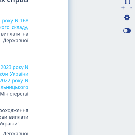
-
+
2 року N 168
ого складу,
 виплати на
 Державної
 2023 року N
жби України
 2022 року N
альницького
Міністерстві
проходження
мови виплати
країни".
 Державної