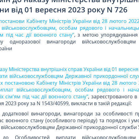
ни від 01 вересня 2023 року N 726
постанови Кабінету Міністрів України від 28 лютого 202
 військовослужбовцям, особам рядового і начальницьк
м під час дії воєнного стану"
, з метою упорядкування
ну одноразової винагороди військовослужбовцям
раїни
казу Міністерства внутрішніх справ України від 01 вересня
лати військовослужбовцям Державної прикордонної слу
 постановою Кабінету Міністрів України від 28 лютого
иплат військовослужбовцям, особам рядового і нач
х сім'ям під час дії воєнного стану"
, зареєстрованого в 
я 2023 року за N 1543/40599, викласти в такій редакції:
и додаткової винагороди, винагороди за особливості 
ас воєнного стану (особливого періоду) та порядок і у
 військовослужбовцям Державної прикордонної служби У
 до Особливостей виплати військовослужбовцям