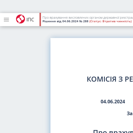
Про врахування висловлених органом державної реєстрації
ІПС
Рішення
від 04.06.2024
№ 288
(Статус:
Втратив чинність)
КОМІСІЯ З 
04.06.2024
За
Про враху