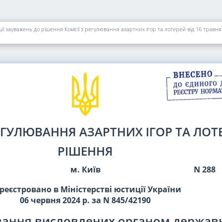
 зауважень до рішення Комісії з регулювання азартних ігор та лотерей від 16 травня
РЕГУЛЮВАННЯ АЗАРТНИХ ІГОР ТА ЛОТ
РІШЕННЯ
м. Київ
N 288
реєстровано в Міністерстві юстиції України
06 червня 2024 р. за N 845/42190
вання висловлених органом держав