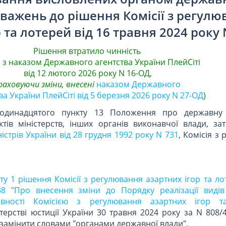
уважень до рішення Комісії з регул
 та лотерей від 16 травня 2024 року 
Рішення втратило чинність
о з наказом Державного агентства України ПлейСіті
від 12 лютого 2026 року N 16-ОД,
раховуючи зміни, внесені
наказом Державного
ва України ПлейСіті від 5 березня 2026 року N 27-ОД
)
 одинадцятого пункту 13 Положення про державну 
тів міністерств, інших органів виконавчої влади, за
стрів України від 28 грудня 1992 року N 731
, Комісія з
ту 1 рішення Комісії з регулювання азартних ігор та ло
8 "Про внесення зміни до Порядку реалізації видів
ивності Комісією з регулювання азартних ігор т
терстві юстиції України 30 травня 2024 року за N 808/
замінити словами "органами державної влади".