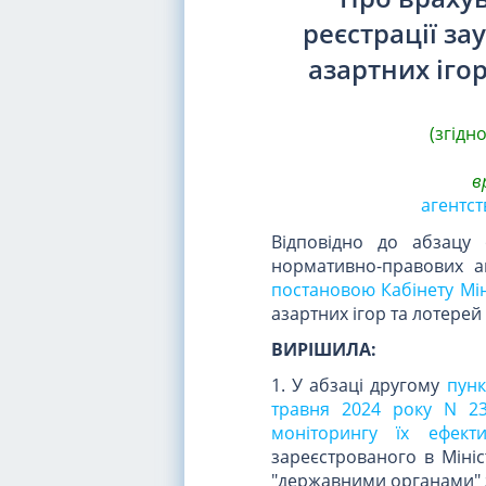
реєстрації за
азартних ігор
(згідн
в
агентст
Відповідно до абзацу
нормативно-правових ак
постановою Кабінету Міні
азартних ігор та лотерей
ВИРІШИЛА:
1. У абзаці другому
пунк
травня 2024 року N 23
моніторингу їх ефект
зареєстрованого в Мініс
"державними органами" 