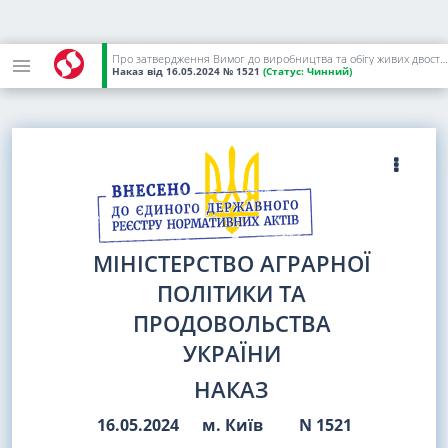
Про затвердження Вимог до виробництва та обігу живих двостулкових молюсків, живих голкошкірих, живих кишковопорожнинних та живих морських черевоногих, класифікації територій виробництва і територій повторного заселення живих двостулкових молюсків, санітарного обстеження, моніторингу та ведення переліку відповідних територій
Наказ
від 16.05.2024
№ 1521
(Статус:
Чинний)
МІНІСТЕРСТВО АГРАРНОЇ
ПОЛІТИКИ ТА
ПРОДОВОЛЬСТВА
УКРАЇНИ
НАКАЗ
16.05.2024
м. Київ
N 1521