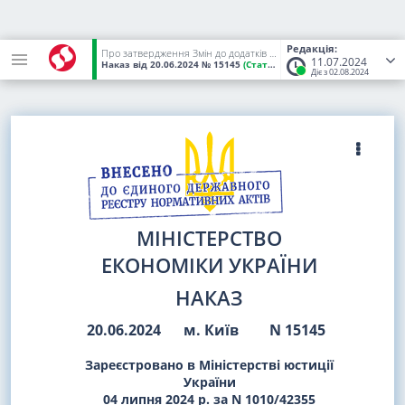
Редакція:
Про затвердження Змін до додатків до Акта, складеного за результатами проведення планового (позапланового) заходу державного нагляду (контролю) щодо додержання вимог законодавства у сферах охорони праці, промислової безпеки, гігієни праці, поводження з вибуховими матеріалами промислового призначення, праці, зайнятості населення, зайнятості та працевлаштування осіб з інвалідністю, здійснення державного гірничого нагляду
11.07.2024
Наказ
від 20.06.2024
№ 15145
(Статус:
Чинний)
Діє з 02.08.2024
МІНІСТЕРСТВО
ЕКОНОМІКИ УКРАЇНИ
НАКАЗ
20.06.2024
м. Київ
N 15145
Зареєстровано в Міністерстві юстиції
України
04 липня 2024 р. за N 1010/42355