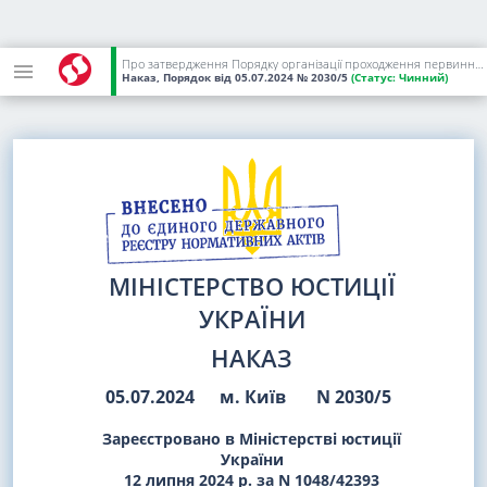
Про затвердження Порядку організації проходження первинного медичного огляду засудженими, які виявили бажання проходити військову службу
Наказ, Порядок
від 05.07.2024
№ 2030/5
(Статус:
Чинний)
МІНІСТЕРСТВО ЮСТИЦІЇ
УКРАЇНИ
НАКАЗ
05.07.2024
м. Київ
N 2030/5
Зареєстровано в Міністерстві юстиції
України
12 липня 2024 р. за N 1048/42393