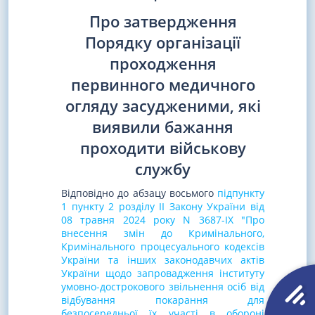
Про затвердження
Порядку організації
проходження
первинного медичного
огляду засудженими, які
виявили бажання
проходити військову
службу
Відповідно до абзацу восьмого
підпункту
1 пункту 2 розділу II Закону України від
08 травня 2024 року N 3687-IX "Про
внесення змін до Кримінального,
Кримінального процесуального кодексів
України та інших законодавчих актів
України щодо запровадження інституту
умовно-дострокового звільнення осіб від
відбування покарання для
безпосередньої їх участі в обороні