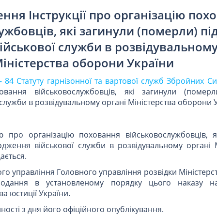
ння Інструкції про організацію пох
жбовців, які загинули (померли) під
йськової служби в розвідувальному
іністерства оборони України
 - 84 Статуту гарнізонної та вартової служб Збройних С
овання військовослужбовців, які загинули (помер
служби в розвідувальному органі Міністерства оборони У
ію про організацію поховання військовослужбовців, я
одження військової служби в розвідувальному органі М
ається.
о управління Головного управління розвідки Міністерс
подання в установленому порядку цього наказу н
ва юстиції України.
ності з дня його офіційного опублікування.