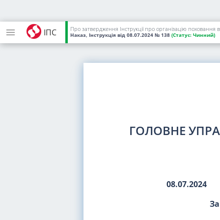
Про затвердження Інструкції про організацію поховання ві
ІПС
Наказ, Інструкція
від 08.07.2024
№ 138
(Статус:
Чинний)
ГОЛОВНЕ УПРА
08.07.2024
За