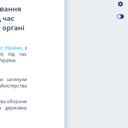
овання
 час
 органі
ил України
, з
ли) під час
країни,
кі загинули
іністерства
тва оборони
а державну