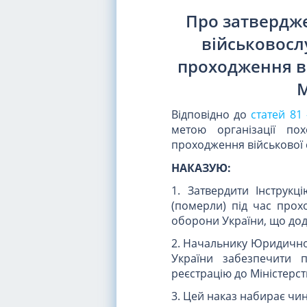
Про затвердже
військовослу
проходження ві
М
Відповідно до
статей 81
метою організації пох
проходження військової 
НАКАЗУЮ:
1. Затвердити Інструкц
(померли) під час прох
оборони України, що дод
2. Начальнику Юридичног
України забезпечити 
реєстрацію до Міністерст
3. Цей наказ набирає чин