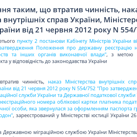
ня таким, що втратив чинність, нак
 внутрішніх справ України, Міністер
раїни від 21 червня 2012 року N 554
ретього
пункту 2 постанови Кабінету Міністрів України в
затвердження Положення про державну реєстрацію 
рств та інших органів виконавчої влади"
, з метою 
та у відповідність до законодавства України
втратив чинність,
наказ Міністерства внутрішніх спр
країни від 21 червня 2012 року N 554/752 "Про затвердж
раційної служби України та Державної податкової служби
реєстраційного номера облікової картки платника податк
ичної особи, яка звернулася за оформленням паспорта 
ордон"
, зареєстрований у Міністерстві юстиції України 2
 з Державною міграційною службою України Міністерств