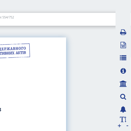
N 554/752
3
-
+