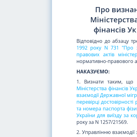
Про визнан
Міністерства
фінансів Ук
Відповідно до абзацу т
1992 року N 731 "Про 
правових актів міністе
нормативно-правового ак
НАКАЗУЄМО:
1. Визнати таким, що 
Міністерства фінансів У
взаємодії Державної міг
перевірці достовірності 
та номера паспорта фіз
України для виїзду за к
року за N 1257/21569.
2. Управлінню взаємодії