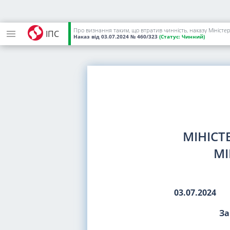
Про визнання таким, що втратив чинність, наказу Міністерс
ІПС
Наказ
від 03.07.2024
№ 460/323
(Статус:
Чинний)
МІНІСТ
МІ
03.07.2024
За