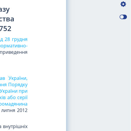
азу
ства
/752
ід 28 грудня
нормативно-
приведення
ав України,
ення Порядку
 України при
ів або серії
громадянина
6 липня 2012
а внутрішніх